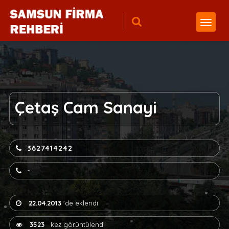
Çetaş Cam Sanayi
3627414242
-
22.04.2013
'de eklendi
3523
kez görüntülendi