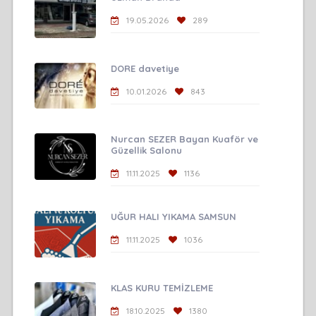
19.05.2026
289
DORE davetiye
10.01.2026
843
Nurcan SEZER Bayan Kuaför ve
Güzellik Salonu
11.11.2025
1136
UĞUR HALI YIKAMA SAMSUN
11.11.2025
1036
KLAS KURU TEMİZLEME
18.10.2025
1380