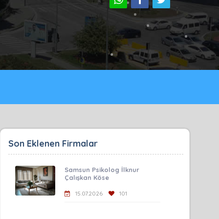
Son Eklenen Firmalar
Samsun Psikolog İlknur
Çalışkan Köse
15.07.2026
101