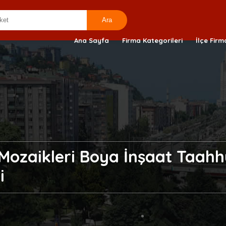
Ana Sayfa
Firma Kategorileri
İlçe Firm
ozaikleri Boya İnşaat Taahhü
i