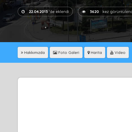
22.04.2013
'de eklendi
3620
kez görüntülend
Hakkımızda
Foto Galeri
Harita
Video