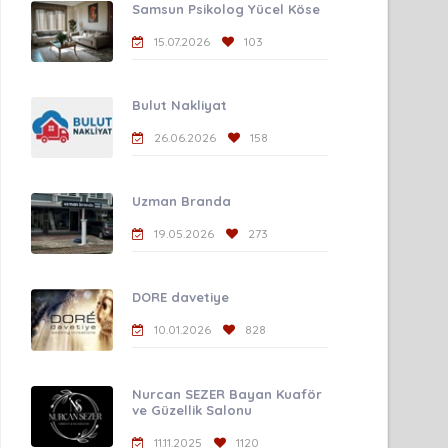
Samsun Psikolog Yücel Köse
15.07.2026
103
Bulut Nakliyat
26.06.2026
158
Uzman Branda
19.05.2026
273
DORE davetiye
10.01.2026
828
Nurcan SEZER Bayan Kuaför
ve Güzellik Salonu
11.11.2025
1120