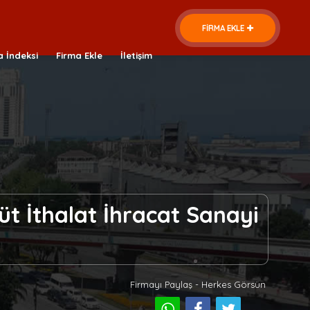
FİRMA EKLE
a İndeksi
Firma Ekle
İletişim
t İthalat İhracat Sanayi
Firmayı Paylaş - Herkes Görsün