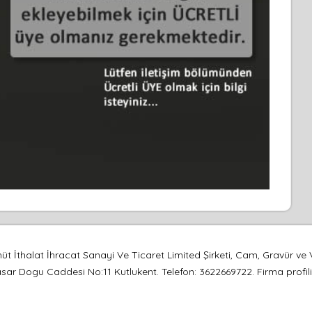
 İthalat İhracat Sanayi Ve Ticaret Limited Şirketi, Cam, Gravür ve
r Dogu Caddesi No:11 Kutlukent. Telefon: 3622669722. Firma profili, ha