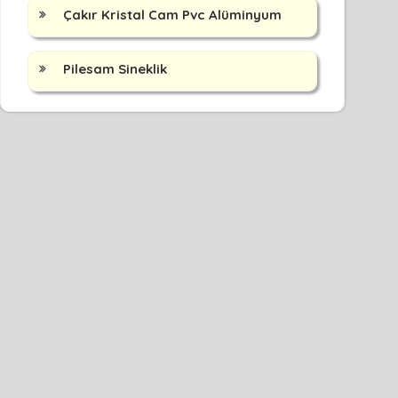
Çakır Kristal Cam Pvc Alüminyum
Pilesam Sineklik