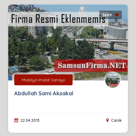
3689
Mobilya Imalat Sanayii
Abdullah Sami Aksakal
22.04.2013
Canik