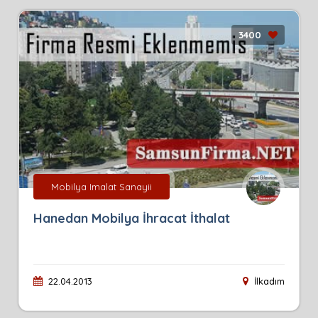
3400
Mobilya Imalat Sanayii
Hanedan Mobilya İhracat İthalat
22.04.2013
İlkadım