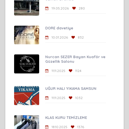
19.05.2026
280
DORE davetiye
10.01.2026
832
Nurcan SEZER Bayan Kuaför ve
Güzellik Salonu
11.11.2025
1124
UĞUR HALI YIKAMA SAMSUN
11.11.2025
1032
KLAS KURU TEMİZLEME
18.10.2025
1376