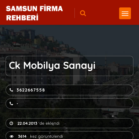
Ck Mobilya Sanayi
3622667558
-
22.04.2013
'de eklendi
3614
kez görüntülendi