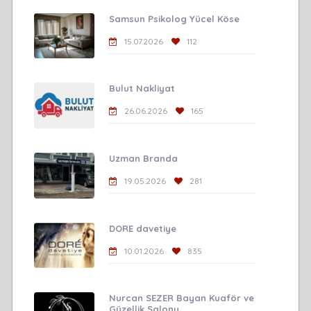
Samsun Psikolog Yücel Köse
15.07.2026
112
Bulut Nakliyat
26.06.2026
165
Uzman Branda
19.05.2026
281
DORE davetiye
10.01.2026
835
Nurcan SEZER Bayan Kuaför ve
Güzellik Salonu