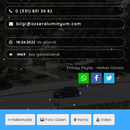
0 (531) 831 36 82
bilgi@ozseraluminyum.com
18.04.2022
'de eklendi
4469
kez görüntülendi
Firmayı Paylaş - Herkes Görsün
Hakkımızda
Foto Galeri
Harita
Video