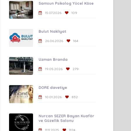
Samsun Psikolog Yücel Köse
15.07.2026
109
Bulut Nakliyat
26.06.2026
164
Uzman Branda
19.05.2026
279
DORE davetiye
10.01.2026
832
Nurcan SEZER Bayan Kuaför
ve Güzellik Salonu
11.11.2025
1124