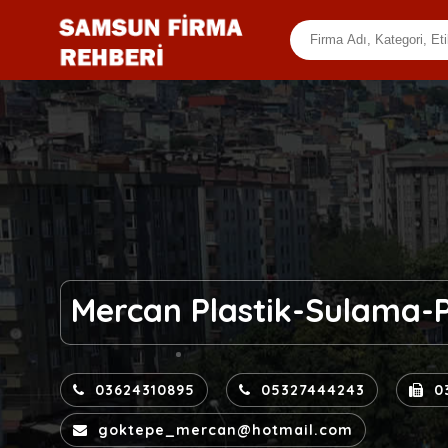
Mercan Plastik-Sulama-P
03624310895
05327444243
0
goktepe_mercan@hotmail.com