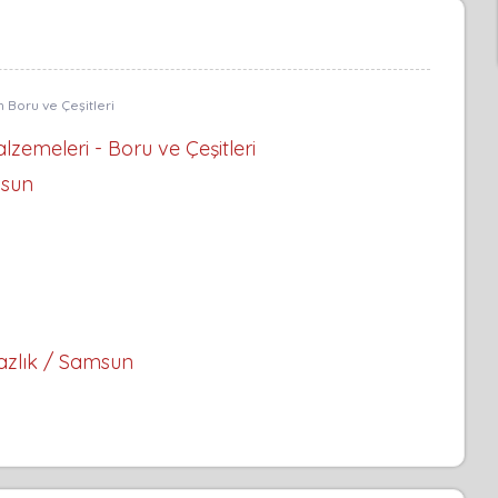
zemeleri - Boru ve Çeşitleri
msun
azlık / Samsun