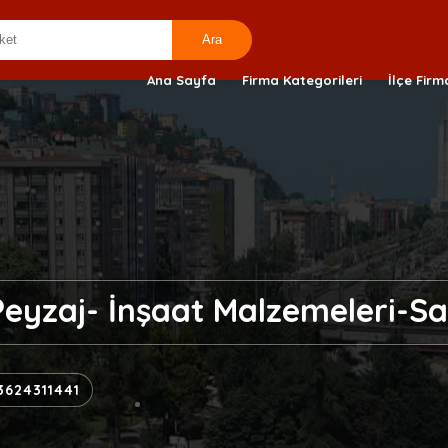
Ana Sayfa
Firma Kategorileri
İlçe Firm
eyzaj- İnşaat Malzemeleri-Sa
3624311441