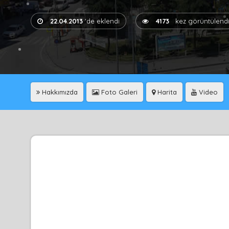
22.04.2013
'de eklendi
4173
kez görüntülend
Hakkımızda
Foto Galeri
Harita
Video