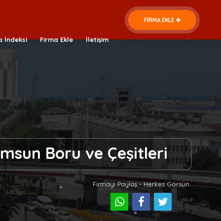
FİRMA EKLE
a İndeksi
Firma Ekle
İletişim
msun Boru ve Çeşitleri
Firmayı Paylaş - Herkes Görsün