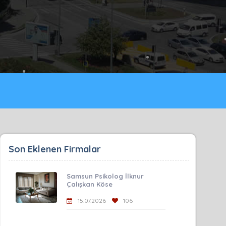
Son Eklenen Firmalar
Samsun Psikolog İlknur
Çalışkan Köse
15.07.2026
106