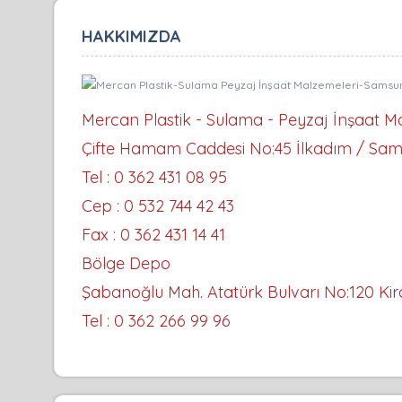
HAKKIMIZDA
Mercan Plastik - Sulama - Peyzaj İnşaat Mal
Çifte Hamam Caddesi No:45 İlkadım / Sa
Tel : 0 362 431 08 95
Cep : 0 532 744 42 43
Fax : 0 362 431 14 41
Bölge Depo
Şabanoğlu Mah. Atatürk Bulvarı No:120 Kir
Tel : 0 362 266 99 96