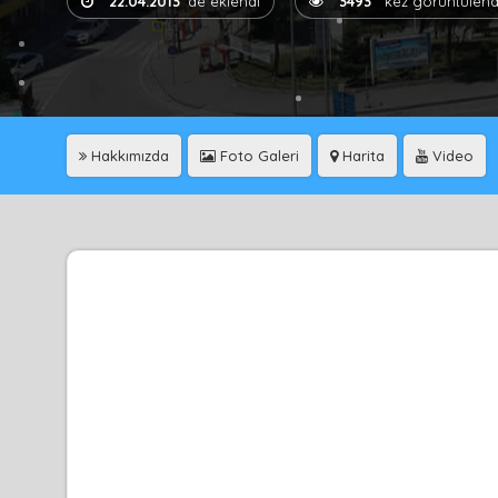
22.04.2013
'de eklendi
3493
kez görüntülend
Hakkımızda
Foto Galeri
Harita
Video