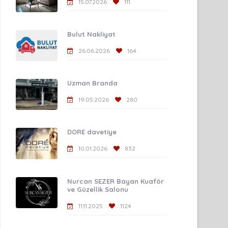
15.07.2026
111
Bulut Nakliyat
26.06.2026
164
Uzman Branda
19.05.2026
280
DORE davetiye
10.01.2026
832
Nurcan SEZER Bayan Kuaför
ve Güzellik Salonu
11.11.2025
1124