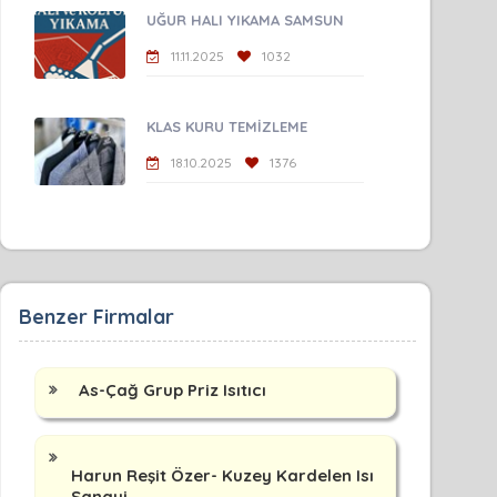
UĞUR HALI YIKAMA SAMSUN
11.11.2025
1032
KLAS KURU TEMİZLEME
18.10.2025
1376
Benzer Firmalar
As-Çağ Grup Priz Isıtıcı
Harun Reşit Özer- Kuzey Kardelen Isı
Sanayi