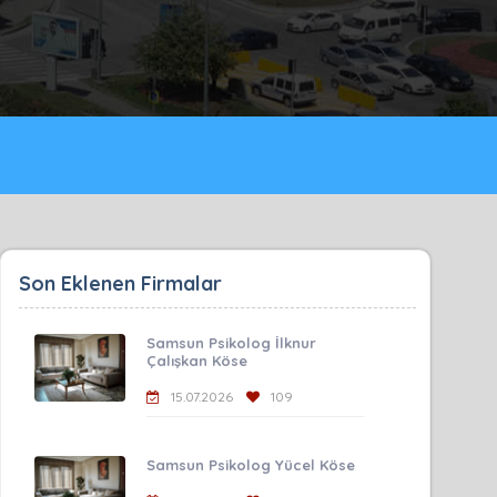
Son Eklenen Firmalar
Samsun Psikolog İlknur
Çalışkan Köse
15.07.2026
109
Samsun Psikolog Yücel Köse