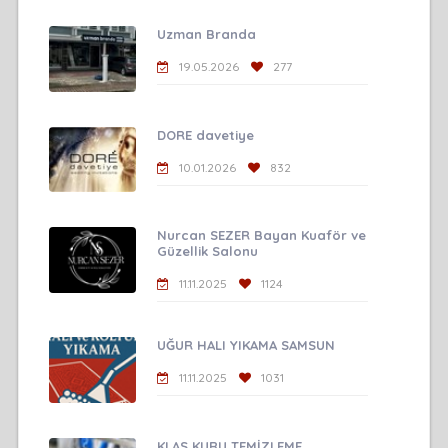
Uzman Branda
19.05.2026
277
DORE davetiye
10.01.2026
832
Nurcan SEZER Bayan Kuaför ve
Güzellik Salonu
11.11.2025
1124
UĞUR HALI YIKAMA SAMSUN
11.11.2025
1031
KLAS KURU TEMİZLEME