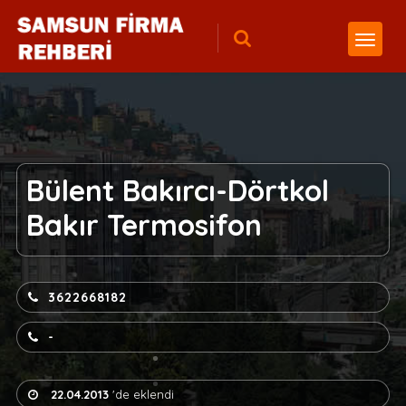
Bülent Bakırcı-Dörtkol
Bakır Termosifon
3622668182
-
22.04.2013
'de eklendi