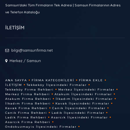
Samsun'daki Tüm Firmaların Tek Adresi | Samsun Firmalarının Adres
ve Telefon Kataloğu
İLETİŞİM
bilgi@samsunfirma.net
Merkez / Samsun
ANA SAYFA
FIRMA KATEGORILERI
FIRMA EKLE
İLETIŞIM
Tekkeköy İlçesindeki Firmalar
Tekkeköy Firma Rehberi
Merkez İlçesindeki Firmalar
Merkez Firma Rehberi
Atakum İlçesindeki Firmalar
Atakum Firma Rehberi
İlkadım İlçesindeki Firmalar
İlkadım Firma Rehberi
Kavak İlçesindeki Firmalar
Kavak Firma Rehberi
Canik İlçesindeki Firmalar
Canik Firma Rehberi
Ladik İlçesindeki Firmalar
Ladik Firma Rehberi
Asarcık İlçesindeki Firmalar
Asarcık Firma Rehberi
Ondokuzmayis İlçesindeki Firmalar