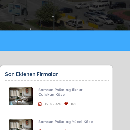
Son Eklenen Firmalar
Samsun Psikolog İlknur
Çalışkan Köse
15.07.2026
105
Samsun Psikolog Yücel Köse