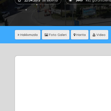
22.04.2013
'de eklendi
3449
kez görüntülend
Hakkımızda
Foto Galeri
Harita
Video