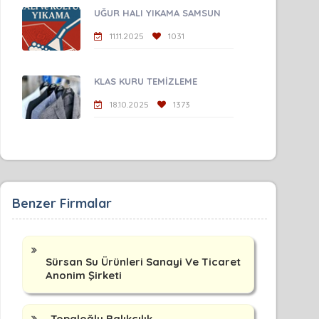
UĞUR HALI YIKAMA SAMSUN
11.11.2025
1031
KLAS KURU TEMİZLEME
18.10.2025
1373
Benzer Firmalar
Sürsan Su Ürünleri Sanayi Ve Ticaret
Anonim Şirketi
Topaloğlu Balıkçılık.