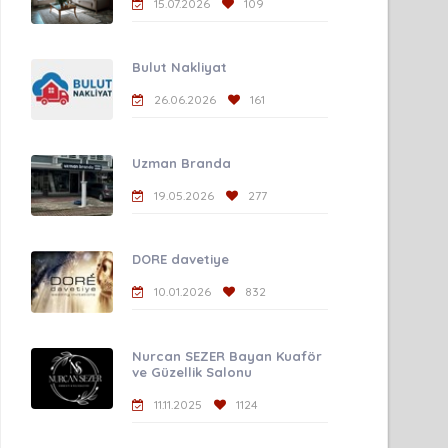
15.07.2026
109
Bulut Nakliyat
26.06.2026
161
Uzman Branda
19.05.2026
277
DORE davetiye
10.01.2026
832
Nurcan SEZER Bayan Kuaför
ve Güzellik Salonu
11.11.2025
1124