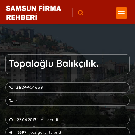
Topaloğlu Balıkçılık.
3624451639
-
22.04.2013
'de eklendi
3397
kez görüntülendi