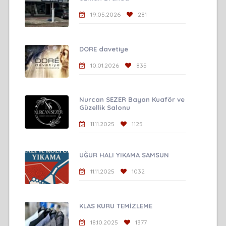
19.05.2026
281
DORE davetiye
10.01.2026
835
Nurcan SEZER Bayan Kuaför ve
Güzellik Salonu
11.11.2025
1125
UĞUR HALI YIKAMA SAMSUN
11.11.2025
1032
KLAS KURU TEMİZLEME
18.10.2025
1377