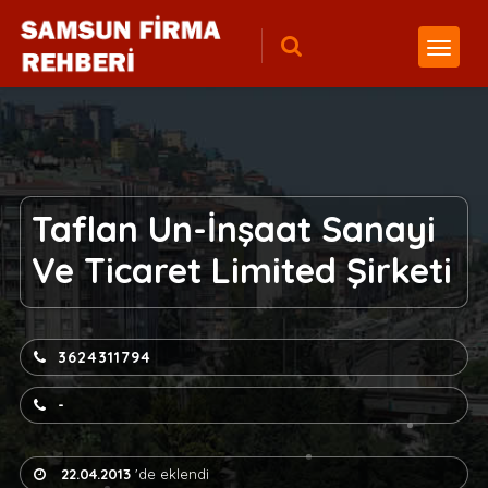
Taflan Un-İnşaat Sanayi
Ve Ticaret Limited Şirketi
3624311794
-
22.04.2013
'de eklendi