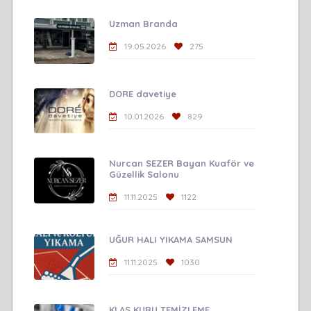
Uzman Branda
19.05.2026
275
DORE davetiye
10.01.2026
829
Nurcan SEZER Bayan Kuaför ve
Güzellik Salonu
11.11.2025
1122
UĞUR HALI YIKAMA SAMSUN
11.11.2025
1030
KLAS KURU TEMİZLEME