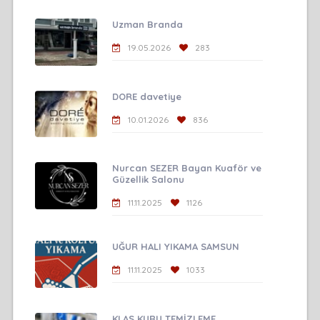
Uzman Branda
19.05.2026
283
DORE davetiye
10.01.2026
836
Nurcan SEZER Bayan Kuaför ve
Güzellik Salonu
11.11.2025
1126
UĞUR HALI YIKAMA SAMSUN
11.11.2025
1033
KLAS KURU TEMİZLEME