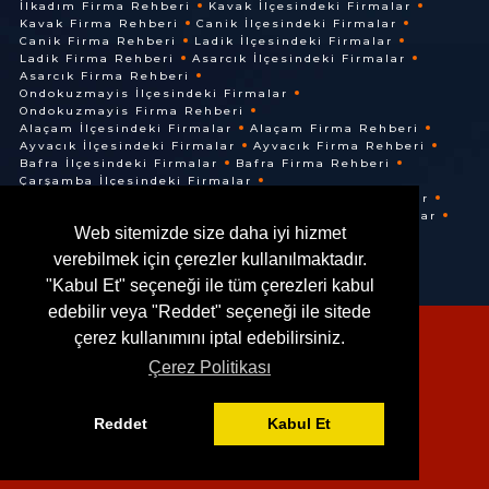
İlkadım Firma Rehberi
Kavak İlçesindeki Firmalar
Kavak Firma Rehberi
Canik İlçesindeki Firmalar
Canik Firma Rehberi
Ladik İlçesindeki Firmalar
Ladik Firma Rehberi
Asarcık İlçesindeki Firmalar
Asarcık Firma Rehberi
Ondokuzmayis İlçesindeki Firmalar
Ondokuzmayis Firma Rehberi
Alaçam İlçesindeki Firmalar
Alaçam Firma Rehberi
Ayvacık İlçesindeki Firmalar
Ayvacık Firma Rehberi
Bafra İlçesindeki Firmalar
Bafra Firma Rehberi
Çarşamba İlçesindeki Firmalar
Çarşamba Firma Rehberi
Terme İlçesindeki Firmalar
Terme Firma Rehberi
Vezirköprü İlçesindeki Firmalar
Web sitemizde size daha iyi hizmet
Vezirköprü Firma Rehberi
verebilmek için çerezler kullanılmaktadır.
"Kabul Et" seçeneği ile tüm çerezleri kabul
edebilir veya "Reddet" seçeneği ile sitede
çerez kullanımını iptal edebilirsiniz.
Çerez Politikası
© @ 2016. Her Hakkı Saklıdır.
Reddet
Kabul Et