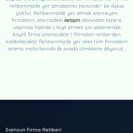
rehberimizde yer almalarının haricinde" bir ilişkisi
yoktur. Rehberimizde yer almak istemeyen
firmaların, sitemizdeki
iletişim
alanından bizlere
ulaşması halinde ( teyit etmek için sistemimize
kayıtlı firma aranacaktır ) firmaları rehberden
kaldırılacaktır. Rehberimizde yer alan tüm firmaların
arama motorlarında ilk sırada olmalarını diliyoruz...
Samsun Firma Rehberi