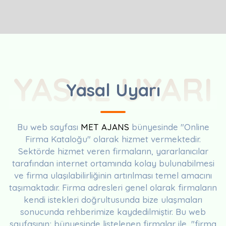
YASAL UYARI
Yasal Uyarı
Bu web sayfası
MET AJANS
bünyesinde "Online
Firma Kataloğu" olarak hizmet vermektedir.
Sektörde hizmet veren firmaların, yararlanıcılar
tarafından internet ortamında kolay bulunabilmesi
ve firma ulaşılabilirliğinin artırılması temel amacını
taşımaktadır. Firma adresleri genel olarak firmaların
kendi istekleri doğrultusunda bize ulaşmaları
sonucunda rehberimize kaydedilmiştir. Bu web
sayfasının; bünyesinde listelenen firmalar ile, "firma