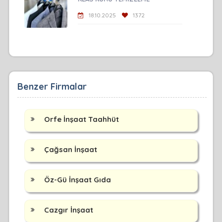
18.10.2025
1372
Benzer Firmalar
Orfe İnşaat Taahhüt
Çağsan İnşaat
Öz-Gü İnşaat Gıda
Cazgır İnşaat