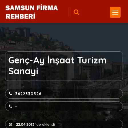
Genç-Ay İnşaat Turizm
Sanayi
3622330526
-
22.04.2013
'de eklendi