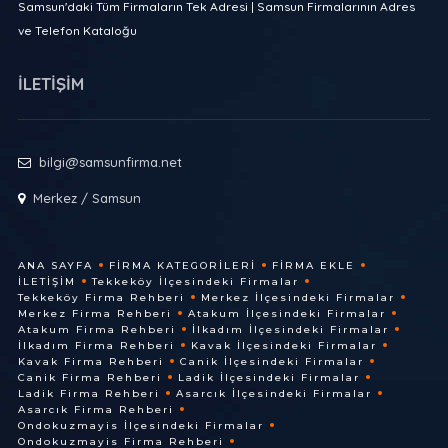
Samsun'daki Tüm Firmaların Tek Adresi | Samsun Firmalarının Adres
ve Telefon Kataloğu
İLETİŞİM
bilgi@samsunfirma.net
Merkez / Samsun
ANA SAYFA
FIRMA KATEGORILERI
FIRMA EKLE
İLETIŞIM
Tekkeköy İlçesindeki Firmalar
Tekkeköy Firma Rehberi
Merkez İlçesindeki Firmalar
Merkez Firma Rehberi
Atakum İlçesindeki Firmalar
Atakum Firma Rehberi
İlkadım İlçesindeki Firmalar
İlkadım Firma Rehberi
Kavak İlçesindeki Firmalar
Kavak Firma Rehberi
Canik İlçesindeki Firmalar
Canik Firma Rehberi
Ladik İlçesindeki Firmalar
Ladik Firma Rehberi
Asarcık İlçesindeki Firmalar
Asarcık Firma Rehberi
Ondokuzmayis İlçesindeki Firmalar
Ondokuzmayis Firma Rehberi