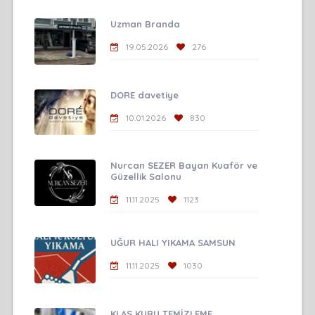
Uzman Branda
19.05.2026
276
DORE davetiye
10.01.2026
830
Nurcan SEZER Bayan Kuaför ve
Güzellik Salonu
11.11.2025
1123
UĞUR HALI YIKAMA SAMSUN
11.11.2025
1030
KLAS KURU TEMİZLEME