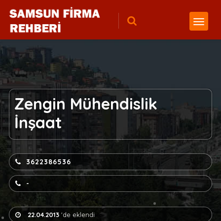
Zengin Mühendislik
İnşaat
3622386536
-
22.04.2013
'de eklendi