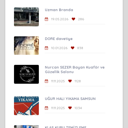
Uzman Branda
19.05.2026
286
DORE davetiye
10.01.2026
838
Nurcan SEZER Bayan Kuaför ve
Güzellik Salonu
11.11.2025
1128
UĞUR HALI YIKAMA SAMSUN
11.11.2025
1034
KLAS KURU TEMİZLEME