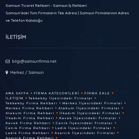
Samsun Ticaret Rehberi - Samsun İş Rehberi
Samsun'daki Tüm Firmaların Tek Adresi | Samsun Firmalarının Adres
ve Telefon Kataloğu
İLETİŞİM
bilgi@samsunfirma.net
Merkez / Samsun
ANA SAYFA
FIRMA KATEGORILERI
FIRMA EKLE
İLETIŞIM
Tekkeköy İlçesindeki Firmalar
Tekkeköy Firma Rehberi
Merkez İlçesindeki Firmalar
Merkez Firma Rehberi
Atakum İlçesindeki Firmalar
Atakum Firma Rehberi
İlkadım İlçesindeki Firmalar
İlkadım Firma Rehberi
Kavak İlçesindeki Firmalar
Kavak Firma Rehberi
Canik İlçesindeki Firmalar
Canik Firma Rehberi
Ladik İlçesindeki Firmalar
Ladik Firma Rehberi
Asarcık İlçesindeki Firmalar
Asarcık Firma Rehberi