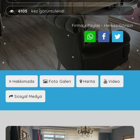
6105
kez görüntülendi
Firmayı Paylaş - Herkes Görsün
Hakkımızda
Foto Galeri
Harita
Video
Sosyal Medya