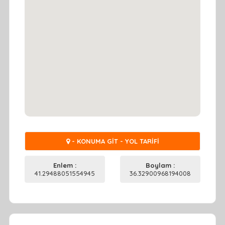
- KONUMA GİT - YOL TARİFİ
Enlem :
Boylam :
41.29488051554945
36.32900968194008