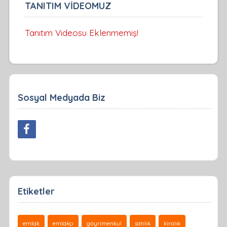
TANITIM VİDEOMUZ
Tanıtım Videosu Eklenmemiş!
Sosyal Medyada Biz
Etiketler
emlak
emlakçı
gayrimenkul
satılık
kiralık