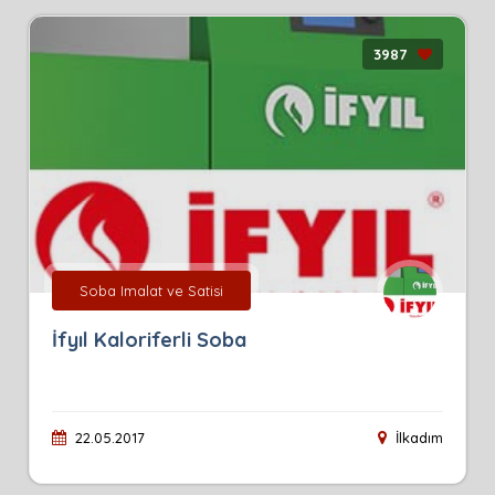
3987
Soba Imalat ve Satisi
İfyıl Kaloriferli Soba
22.05.2017
İlkadım