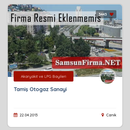
3443
Akaryakit ve LPG Bayileri
Tamiş Otogaz Sanayi
22.04.2013
Canik