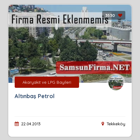
3530
Akaryakit ve LPG Bayileri
Altınbaş Petrol
22.04.2013
Tekkeköy