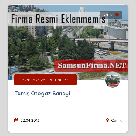
3383
Akaryakit ve LPG Bayileri
Tamiş Otogaz Sanayi
22.04.2013
Canik