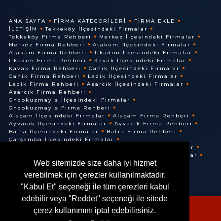
ANA SAYFA
FIRMA KATEGORILERI
FIRMA EKLE
İLETIŞIM
Tekkeköy İlçesindeki Firmalar
Tekkeköy Firma Rehberi
Merkez İlçesindeki Firmalar
Merkez Firma Rehberi
Atakum İlçesindeki Firmalar
Atakum Firma Rehberi
İlkadım İlçesindeki Firmalar
İlkadım Firma Rehberi
Kavak İlçesindeki Firmalar
Kavak Firma Rehberi
Canik İlçesindeki Firmalar
Canik Firma Rehberi
Ladik İlçesindeki Firmalar
Ladik Firma Rehberi
Asarcık İlçesindeki Firmalar
Asarcık Firma Rehberi
Ondokuzmayis İlçesindeki Firmalar
Ondokuzmayis Firma Rehberi
Alaçam İlçesindeki Firmalar
Alaçam Firma Rehberi
Ayvacık İlçesindeki Firmalar
Ayvacık Firma Rehberi
Bafra İlçesindeki Firmalar
Bafra Firma Rehberi
Çarşamba İlçesindeki Firmalar
Çarşamba Firma Rehberi
Terme İlçesindeki Firmalar
Terme Firma Rehberi
Vezirköprü İlçesindeki Firmalar
Web sitemizde size daha iyi hizmet
Vezirköprü Firma Rehberi
verebilmek için çerezler kullanılmaktadır.
"Kabul Et" seçeneği ile tüm çerezleri kabul
edebilir veya "Reddet" seçeneği ile sitede
çerez kullanımını iptal edebilirsiniz.