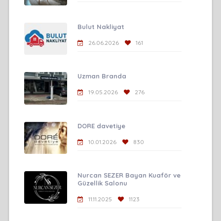
Bulut Nakliyat
26.06.2026
161
Uzman Branda
19.05.2026
276
DORE davetiye
10.01.2026
830
Nurcan SEZER Bayan Kuaför ve
Güzellik Salonu
11.11.2025
1123