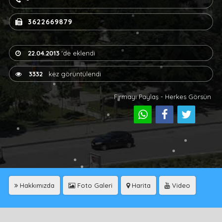
-
3622669879
22.04.2013
'de eklendi
3332
kez görüntülendi
Firmayı Paylaş - Herkes Görsün
Hakkımızda
Foto Galeri
Harita
Video