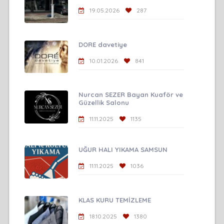
19.05.2026
287
DORE davetiye
10.01.2026
841
Nurcan SEZER Bayan Kuaför ve
Güzellik Salonu
11.11.2025
1135
UĞUR HALI YIKAMA SAMSUN
11.11.2025
1036
KLAS KURU TEMİZLEME
18.10.2025
1380