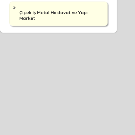
Çiçek iş Metal Hırdavat ve Yapı
Market