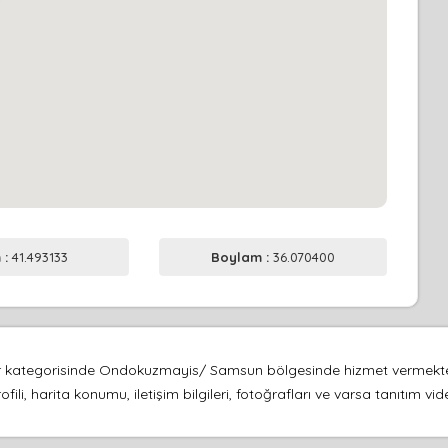
 :
41.493133
Boylam :
36.070400
lar kategorisinde Ondokuzmayis/ Samsun bölgesinde hizmet vermekte
fili, harita konumu, iletişim bilgileri, fotoğrafları ve varsa tanıtım 