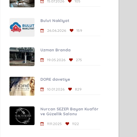
15.07.2026
105
Bulut Nakliyat
26.06.2026
159
Uzman Branda
19.05.2026
275
DORE davetiye
10.01.2026
829
Nurcan SEZER Bayan Kuaför
ve Güzellik Salonu
11.11.2025
1122