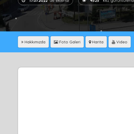
17.07.2022
'de eklendi
4525
kez görüntülend
Hakkımızda
Foto Galeri
Harita
Video