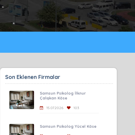
Son Eklenen Firmalar
Samsun Psikolog İlknur
Çalışkan Köse
15.07.2026
103
Samsun Psikolog Yücel Köse