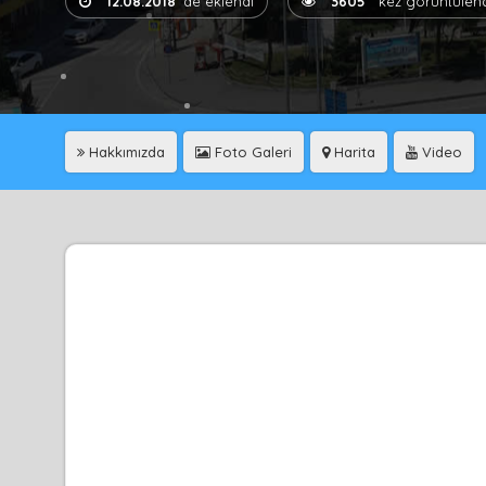
12.08.2018
'de eklendi
3605
kez görüntülend
Hakkımızda
Foto Galeri
Harita
Video