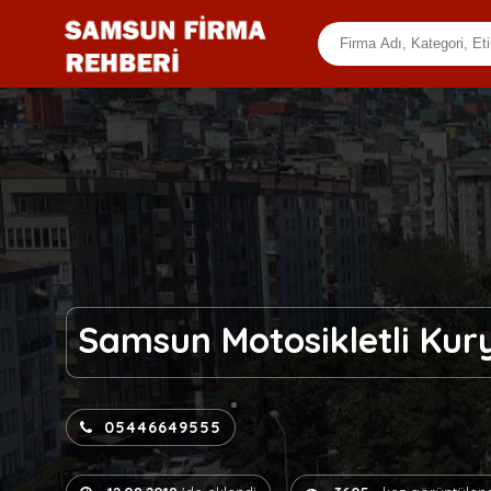
Samsun Motosikletli Kur
05446649555