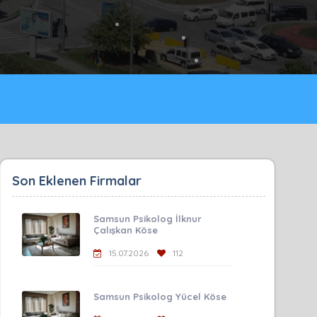
Son Eklenen Firmalar
Samsun Psikolog İlknur
Çalışkan Köse
15.07.2026
112
Samsun Psikolog Yücel Köse