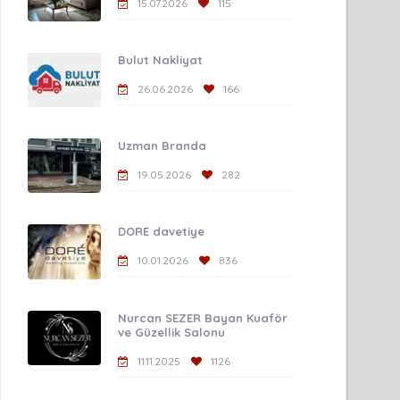
15.07.2026
115
Bulut Nakliyat
26.06.2026
166
Uzman Branda
19.05.2026
282
DORE davetiye
10.01.2026
836
Nurcan SEZER Bayan Kuaför
ve Güzellik Salonu
11.11.2025
1126