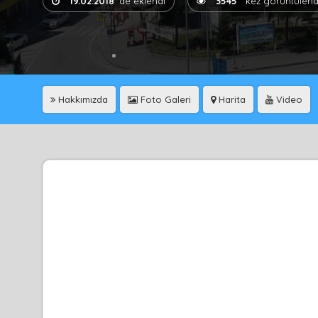
19.02.2018
'de eklendi
3545
kez görüntülend
Hakkımızda
Foto Galeri
Harita
Video