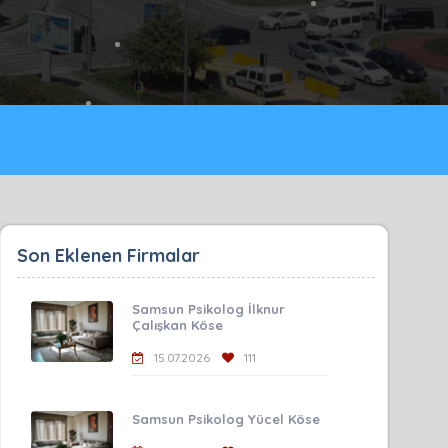
Son Eklenen Firmalar
Samsun Psikolog İlknur
Çalışkan Köse
15.07.2026
111
Samsun Psikolog Yücel Köse