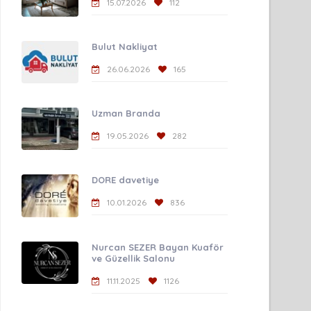
15.07.2026
112
Bulut Nakliyat
26.06.2026
165
Uzman Branda
19.05.2026
282
DORE davetiye
10.01.2026
836
Nurcan SEZER Bayan Kuaför
ve Güzellik Salonu
11.11.2025
1126