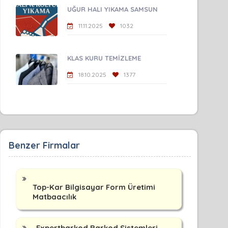
UĞUR HALI YIKAMA SAMSUN
11.11.2025
1032
KLAS KURU TEMİZLEME
18.10.2025
1377
Benzer Firmalar
Top-Kar Bilgisayar Form Üretimi
Matbaacılık
Expertbarkod Barkod Sistemleri