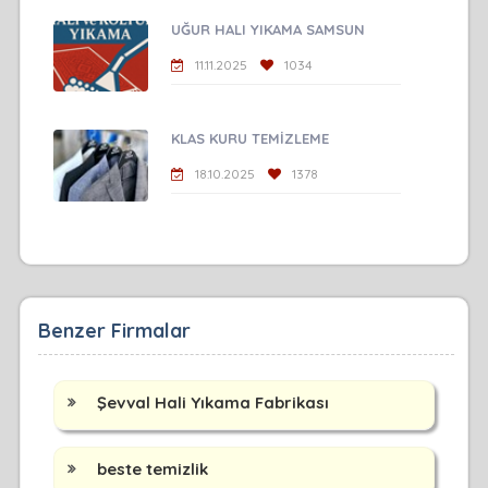
UĞUR HALI YIKAMA SAMSUN
11.11.2025
1034
KLAS KURU TEMİZLEME
18.10.2025
1378
Benzer Firmalar
Şevval Hali Yıkama Fabrikası
beste temizlik