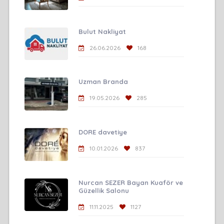
Bulut Nakliyat
26.06.2026
168
Uzman Branda
19.05.2026
285
DORE davetiye
10.01.2026
837
Nurcan SEZER Bayan Kuaför ve
Güzellik Salonu
11.11.2025
1127