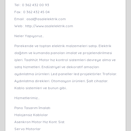
Tel :
0 362 432 00 93
Fax :
0 362 432 45 04
Email :
asal@asalelektrik.com
Web :
http://www.asalelektrik.com
Neler Yapıyoruz...
Parekende ve toptan elektrik malzemeleri satışı. Elektrik
dağıtım ve kumanda panoları imalat ve projelendirilmesi
işleri. Taahhüt. Motor hız kontrol sistemleri devreye alma ve
satış hizmetleri. Endüstriyel ve dekoratif amaçları
aydınlatma ürürnleri. Led paneller led projektörler. Trafolar.
Aydınlatma direkleri. Otomasyon ürünleri. Şalt cihazlar.
Kablo sistemleri ve bunun gibi..
Hizmetlerimiz...
Pano Tasarım İmalatı
Halojensiz Kablolar
Asenkron Motor Hız Kont. Sist.
Servo Motorlar