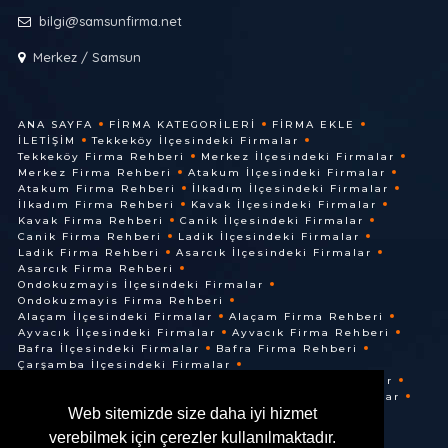
bilgi@samsunfirma.net
Merkez / Samsun
ANA SAYFA
FIRMA KATEGORILERI
FIRMA EKLE
İLETIŞIM
Tekkeköy İlçesindeki Firmalar
Tekkeköy Firma Rehberi
Merkez İlçesindeki Firmalar
Merkez Firma Rehberi
Atakum İlçesindeki Firmalar
Atakum Firma Rehberi
İlkadım İlçesindeki Firmalar
İlkadım Firma Rehberi
Kavak İlçesindeki Firmalar
Kavak Firma Rehberi
Canik İlçesindeki Firmalar
Canik Firma Rehberi
Ladik İlçesindeki Firmalar
Ladik Firma Rehberi
Asarcık İlçesindeki Firmalar
Asarcık Firma Rehberi
Ondokuzmayis İlçesindeki Firmalar
Ondokuzmayis Firma Rehberi
Alaçam İlçesindeki Firmalar
Alaçam Firma Rehberi
Ayvacık İlçesindeki Firmalar
Ayvacık Firma Rehberi
Bafra İlçesindeki Firmalar
Bafra Firma Rehberi
Çarşamba İlçesindeki Firmalar
Çarşamba Firma Rehberi
Terme İlçesindeki Firmalar
Terme Firma Rehberi
Vezirköprü İlçesindeki Firmalar
Web sitemizde size daha iyi hizmet
Vezirköprü Firma Rehberi
verebilmek için çerezler kullanılmaktadır.