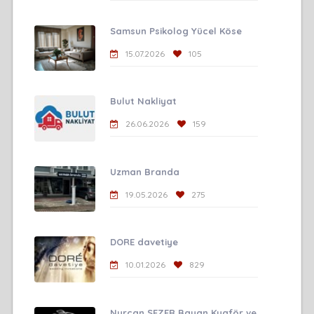
Samsun Psikolog Yücel Köse
15.07.2026
105
Bulut Nakliyat
26.06.2026
159
Uzman Branda
19.05.2026
275
DORE davetiye
10.01.2026
829
Nurcan SEZER Bayan Kuaför ve