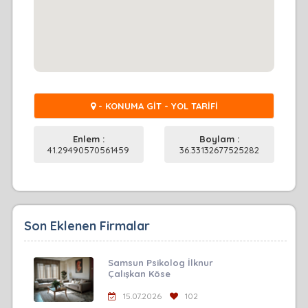
- KONUMA GİT - YOL TARİFİ
Enlem :
Boylam :
41.29490570561459
36.33132677525282
Son Eklenen Firmalar
Samsun Psikolog İlknur
Çalışkan Köse
15.07.2026
102