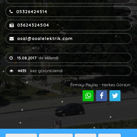
05326424514
03624324504
asal@asalelektrik.com
15.08.2017
'de eklendi
4435
kez görüntülendi
Firmayı Paylaş - Herkes Görsün