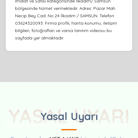
Imalat ve Satisi kategorisinde İlkadım/ Samsun
bölgesinde hizmet vermektedir. Adres: Pazar Mah.
Necip Bey Cad. No:24 İlkadım / SAMSUN. Telefon:
03624320093. Firma profili, harita konumu, iletişim
bilgileri, fotoğrafları ve varsa tanıtım videosu bu
sayfada yer almaktadır.
YASAL UYARI
Yasal Uyarı