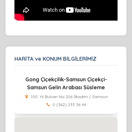
HARİTA ve KONUM BİLGİLERİMİZ
Gong Çiçekçilik-Samsun Çiçekçi-
Samsun Gelin Arabası Süsleme
100. Yıl Bulvarı No:206 İlkadım / Samsun
0 (362) 233 36 44