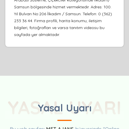
Samsun bölgesinde hizmet vermektedir. Adres: 100.
Yıl Bulvarı No:206 İlkadım / Samsun. Telefon: 0 (362)
233 36 44. Firma profili, harita konumu, iletişim
bilgileri, fotoğrafları ve varsa tanıtım videosu bu
sayfada yer almaktadır.
YASAL UYARI
Yasal Uyarı
Bu web sayfası
MET AJANS
bünyesinde "Online