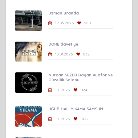
Uzman Branda
19.05.2026
280
DORE davetiye
10.01.2026
832
Nurcan SEZER Bayan Kuaför ve
Güzellik Salonu
11.11.2025
1124
UĞUR HALI YIKAMA SAMSUN
11.11.2025
1032