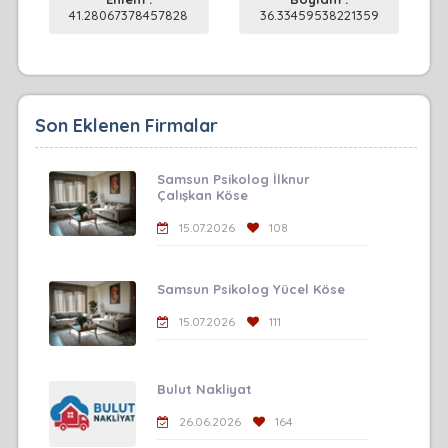
41.28067378457828
36.33459538221359
Son Eklenen Firmalar
Samsun Psikolog İlknur
Çalışkan Köse
15.07.2026
108
Samsun Psikolog Yücel Köse
15.07.2026
111
Bulut Nakliyat
26.06.2026
164