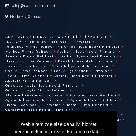
bilgi@samsunfirma.net
Merkez / Samsun
ANA SAYFA
FIRMA KATEGORILERI
FIRMA EKLE
İLETIŞIM
Tekkeköy İlçesindeki Firmalar
Tekkeköy Firma Rehberi
Merkez İlçesindeki Firmalar
Merkez Firma Rehberi
Atakum İlçesindeki Firmalar
Atakum Firma Rehberi
İlkadım İlçesindeki Firmalar
İlkadım Firma Rehberi
Kavak İlçesindeki Firmalar
Kavak Firma Rehberi
Canik İlçesindeki Firmalar
Canik Firma Rehberi
Ladik İlçesindeki Firmalar
Ladik Firma Rehberi
Asarcık İlçesindeki Firmalar
Asarcık Firma Rehberi
Ondokuzmayis İlçesindeki Firmalar
Ondokuzmayis Firma Rehberi
Alaçam İlçesindeki Firmalar
Alaçam Firma Rehberi
Ayvacık İlçesindeki Firmalar
Ayvacık Firma Rehberi
Bafra İlçesindeki Firmalar
Bafra Firma Rehberi
Çarşamba İlçesindeki Firmalar
Çarşamba Firma Rehberi
Terme İlçesindeki Firmalar
Terme Firma Rehberi
Vezirköprü İlçesindeki Firmalar
Web sitemizde size daha iyi hizmet
Vezirköprü Firma Rehberi
verebilmek için çerezler kullanılmaktadır.