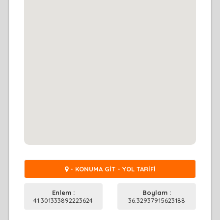
- KONUMA GİT - YOL TARİFİ
Enlem :
Boylam :
41.301333892223624
36.32937915623188