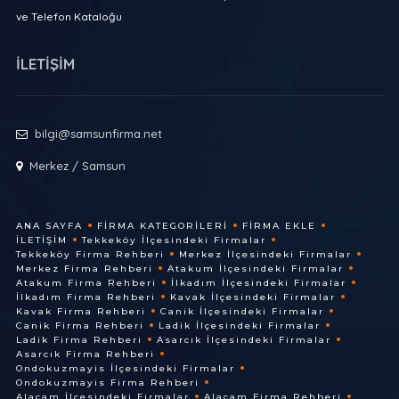
ve Telefon Kataloğu
İLETİŞİM
bilgi@samsunfirma.net
Merkez / Samsun
ANA SAYFA
FIRMA KATEGORILERI
FIRMA EKLE
İLETIŞIM
Tekkeköy İlçesindeki Firmalar
Tekkeköy Firma Rehberi
Merkez İlçesindeki Firmalar
Merkez Firma Rehberi
Atakum İlçesindeki Firmalar
Atakum Firma Rehberi
İlkadım İlçesindeki Firmalar
İlkadım Firma Rehberi
Kavak İlçesindeki Firmalar
Kavak Firma Rehberi
Canik İlçesindeki Firmalar
Canik Firma Rehberi
Ladik İlçesindeki Firmalar
Ladik Firma Rehberi
Asarcık İlçesindeki Firmalar
Asarcık Firma Rehberi
Ondokuzmayis İlçesindeki Firmalar
Ondokuzmayis Firma Rehberi
Alaçam İlçesindeki Firmalar
Alaçam Firma Rehberi