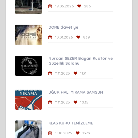
19.05.2026
286
DORE davetiye
10.01.2026
839
Nurcan SEZER Bayan Kuaför ve
Güzellik Salonu
11.11.2025
1131
UĞUR HALI YIKAMA SAMSUN
11.11.2025
1035
KLAS KURU TEMİZLEME
18.10.2025
1379