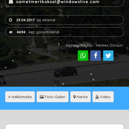
sametmertkoksal@windowslive.com
29.04.2017
'de eklendi
4694
kez görüntülendi
Firmayı Paylaş - Herkes Görsün
Hakkımızda
Foto Galeri
Harita
Video