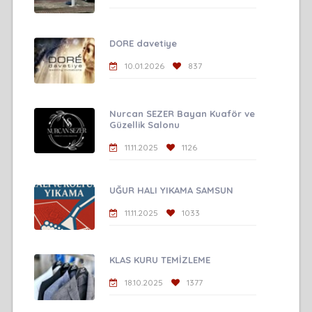
DORE davetiye
10.01.2026
837
Nurcan SEZER Bayan Kuaför ve
Güzellik Salonu
11.11.2025
1126
UĞUR HALI YIKAMA SAMSUN
11.11.2025
1033
KLAS KURU TEMİZLEME
18.10.2025
1377