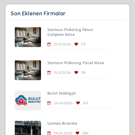
Son Eklenen Firmalar
Samsun Psikolog İlknur
Çalışkan Köse
15.07.2026
113
Samsun Psikolog Yücel Köse
15.07.2026
118
Bulut Nakliyat
26.06.2026
167
Uzman Branda
19.05.2026
284