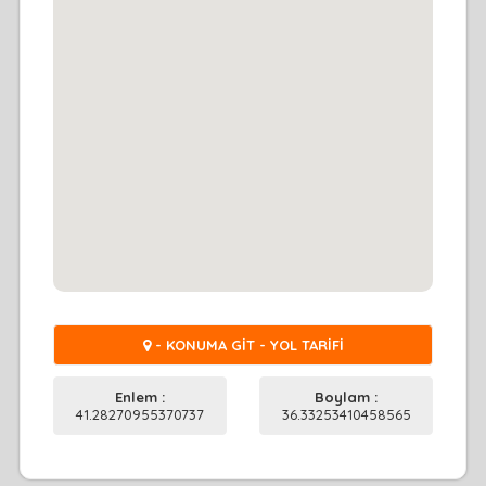
- KONUMA GİT - YOL TARİFİ
Enlem :
Boylam :
41.28270955370737
36.33253410458565