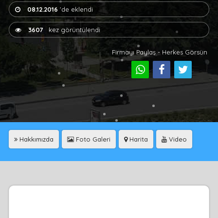
08.12.2016
'de eklendi
3607
kez görüntülendi
Firmayı Paylaş - Herkes Görsün
Hakkımızda
Foto Galeri
Harita
Video