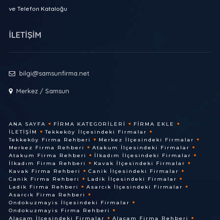
ve Telefon Kataloğu
İLETİŞİM
bilgi@samsunfirma.net
Merkez / Samsun
ANA SAYFA
FIRMA KATEGORILERI
FIRMA EKLE
İLETIŞIM
Tekkeköy İlçesindeki Firmalar
Tekkeköy Firma Rehberi
Merkez İlçesindeki Firmalar
Merkez Firma Rehberi
Atakum İlçesindeki Firmalar
Atakum Firma Rehberi
İlkadım İlçesindeki Firmalar
İlkadım Firma Rehberi
Kavak İlçesindeki Firmalar
Kavak Firma Rehberi
Canik İlçesindeki Firmalar
Canik Firma Rehberi
Ladik İlçesindeki Firmalar
Ladik Firma Rehberi
Asarcık İlçesindeki Firmalar
Asarcık Firma Rehberi
Ondokuzmayis İlçesindeki Firmalar
Ondokuzmayis Firma Rehberi
Alaçam İlçesindeki Firmalar
Alaçam Firma Rehberi