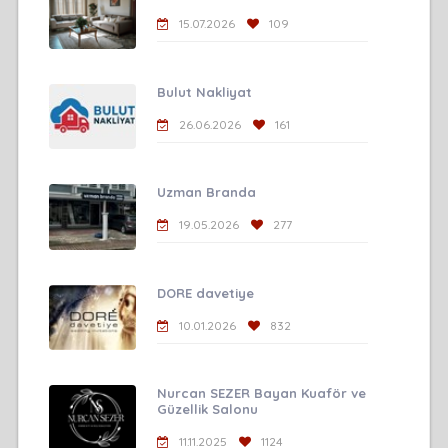
15.07.2026
109
Bulut Nakliyat
26.06.2026
161
Uzman Branda
19.05.2026
277
DORE davetiye
10.01.2026
832
Nurcan SEZER Bayan Kuaför ve
Güzellik Salonu
11.11.2025
1124