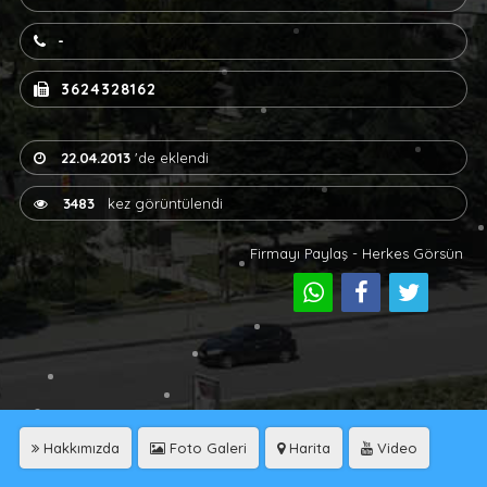
-
3624328162
22.04.2013
'de eklendi
3483
kez görüntülendi
Firmayı Paylaş - Herkes Görsün
Hakkımızda
Foto Galeri
Harita
Video