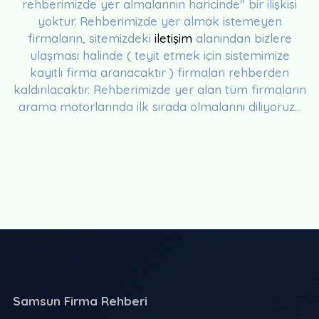
rehberimizde yer almalarının haricinde" bir ilişkisi
yoktur. Rehberimizde yer almak istemeyen
firmaların, sitemizdeki
iletişim
alanından bizlere
ulaşması halinde ( teyit etmek için sistemimize
kayıtlı firma aranacaktır ) firmaları rehberden
kaldırılacaktır. Rehberimizde yer alan tüm firmaların
arama motorlarında ilk sırada olmalarını diliyoruz...
Samsun Firma Rehberi