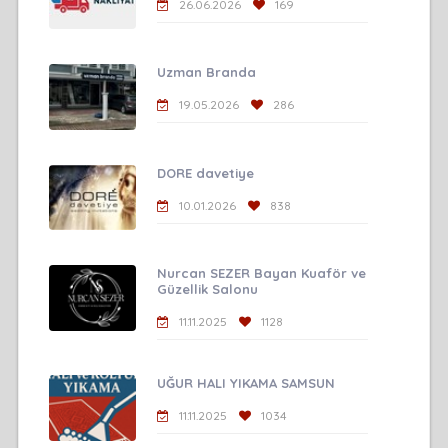
26.06.2026
169
Uzman Branda
19.05.2026
286
DORE davetiye
10.01.2026
838
Nurcan SEZER Bayan Kuaför ve
Güzellik Salonu
11.11.2025
1128
UĞUR HALI YIKAMA SAMSUN
11.11.2025
1034