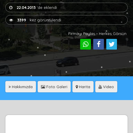
22.04.2013
'de eklendi
3399
kez görüntülendi
Firmayı Paylaş - Herkes Görsün
Hakkımızda
Foto Galeri
Harita
Video