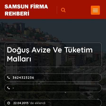
Doğuş Avize Ve Tüketim
Malları
3624323236
-
22.04.2013
'de eklendi