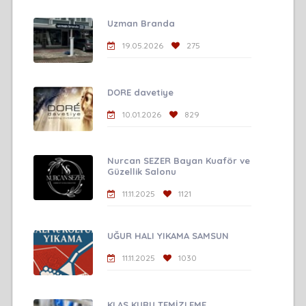
Uzman Branda
19.05.2026
275
DORE davetiye
10.01.2026
829
Nurcan SEZER Bayan Kuaför ve
Güzellik Salonu
11.11.2025
1121
UĞUR HALI YIKAMA SAMSUN
11.11.2025
1030
KLAS KURU TEMİZLEME