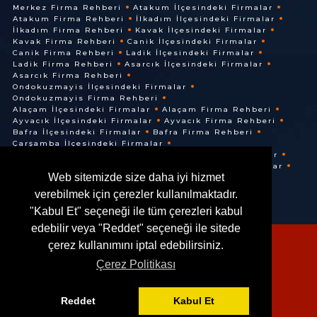
Merkez Firma Rehberi
Atakum İlçesindeki Firmalar
Atakum Firma Rehberi
İlkadım İlçesindeki Firmalar
İlkadım Firma Rehberi
Kavak İlçesindeki Firmalar
Kavak Firma Rehberi
Canik İlçesindeki Firmalar
Canik Firma Rehberi
Ladik İlçesindeki Firmalar
Ladik Firma Rehberi
Asarcık İlçesindeki Firmalar
Asarcık Firma Rehberi
Ondokuzmayis İlçesindeki Firmalar
Ondokuzmayis Firma Rehberi
Alaçam İlçesindeki Firmalar
Alaçam Firma Rehberi
Ayvacık İlçesindeki Firmalar
Ayvacık Firma Rehberi
Bafra İlçesindeki Firmalar
Bafra Firma Rehberi
Çarşamba İlçesindeki Firmalar
Çarşamba Firma Rehberi
Terme İlçesindeki Firmalar
Terme Firma Rehberi
Vezirköprü İlçesindeki Firmalar
Web sitemizde size daha iyi hizmet
Vezirköprü Firma Rehberi
verebilmek için çerezler kullanılmaktadır.
"Kabul Et" seçeneği ile tüm çerezleri kabul
edebilir veya "Reddet" seçeneği ile sitede
çerez kullanımını iptal edebilirsiniz.
Çerez Politikası
© @ 2016. Her Hakkı Saklıdır.
Reddet
Kabul Et