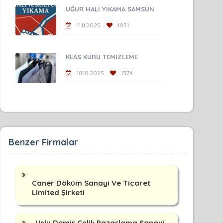
UĞUR HALI YIKAMA SAMSUN
11.11.2025
1031
KLAS KURU TEMİZLEME
18.10.2025
1374
Benzer Firmalar
Caner Döküm Sanayi Ve Ticaret
Limited Şirketi
Uslu Demir Çelik Pazarlama Sanayi