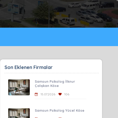
Son Eklenen Firmalar
Samsun Psikolog İlknur
Çalışkan Köse
15.07.2026
106
Samsun Psikolog Yücel Köse