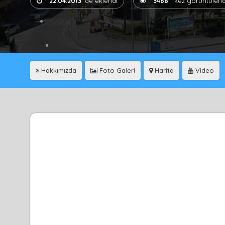
22.04.2013
'de eklendi
3468
kez görüntülend
Hakkımızda
Foto Galeri
Harita
Video