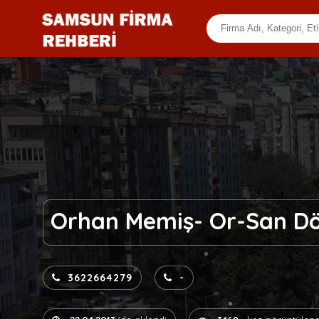
Orhan Memiş- Or-San D
3622664279
-