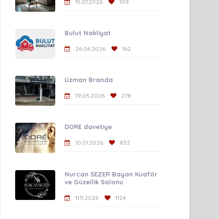
15.07.2026
109
Bulut Nakliyat
26.06.2026
162
Uzman Branda
19.05.2026
278
DORE davetiye
10.01.2026
832
Nurcan SEZER Bayan Kuaför
ve Güzellik Salonu
11.11.2025
1124