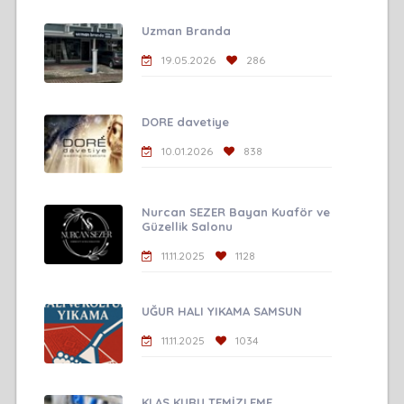
Uzman Branda
19.05.2026
286
DORE davetiye
10.01.2026
838
Nurcan SEZER Bayan Kuaför ve
Güzellik Salonu
11.11.2025
1128
UĞUR HALI YIKAMA SAMSUN
11.11.2025
1034
KLAS KURU TEMİZLEME