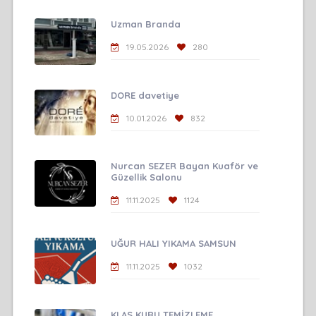
Uzman Branda
19.05.2026
280
DORE davetiye
10.01.2026
832
Nurcan SEZER Bayan Kuaför ve
Güzellik Salonu
11.11.2025
1124
UĞUR HALI YIKAMA SAMSUN
11.11.2025
1032
KLAS KURU TEMİZLEME