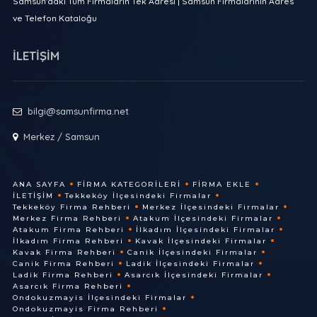
Samsun'daki Tüm Firmaların Tek Adresi | Samsun Firmalarının Adres
ve Telefon Kataloğu
İLETİŞİM
bilgi@samsunfirma.net
Merkez / Samsun
ANA SAYFA
FIRMA KATEGORILERI
FIRMA EKLE
İLETIŞIM
Tekkeköy İlçesindeki Firmalar
Tekkeköy Firma Rehberi
Merkez İlçesindeki Firmalar
Merkez Firma Rehberi
Atakum İlçesindeki Firmalar
Atakum Firma Rehberi
İlkadım İlçesindeki Firmalar
İlkadım Firma Rehberi
Kavak İlçesindeki Firmalar
Kavak Firma Rehberi
Canik İlçesindeki Firmalar
Canik Firma Rehberi
Ladik İlçesindeki Firmalar
Ladik Firma Rehberi
Asarcık İlçesindeki Firmalar
Asarcık Firma Rehberi
Ondokuzmayis İlçesindeki Firmalar
Ondokuzmayis Firma Rehberi