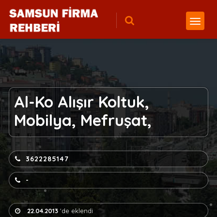
Al-Ko Alışır Koltuk,
Mobilya, Mefruşat,
3622285147
-
22.04.2013
'de eklendi