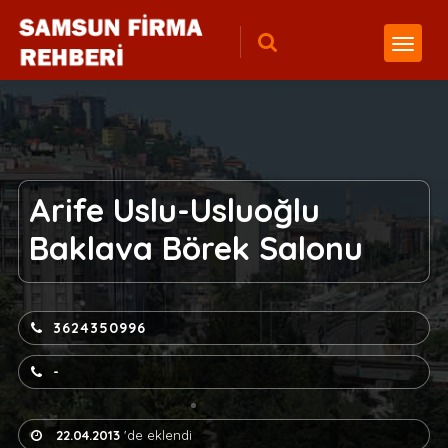
Arife Uslu-Usluoğlu
Baklava Börek Salonu
3624350996
-
22.04.2013
'de eklendi