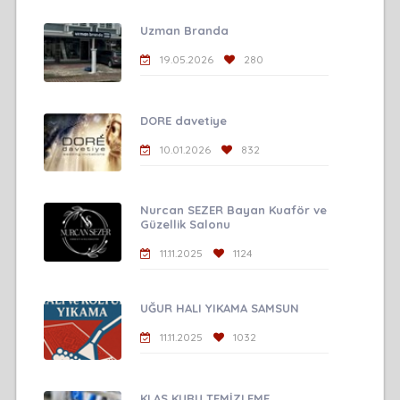
Uzman Branda
19.05.2026
280
DORE davetiye
10.01.2026
832
Nurcan SEZER Bayan Kuaför ve
Güzellik Salonu
11.11.2025
1124
UĞUR HALI YIKAMA SAMSUN
11.11.2025
1032
KLAS KURU TEMİZLEME