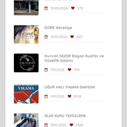
19.05.2026
273
DORE davetiye
10.01.2026
827
Nurcan SEZER Bayan Kuaför ve
Güzellik Salonu
11.11.2025
1119
UĞUR HALI YIKAMA SAMSUN
11.11.2025
1028
KLAS KURU TEMİZLEME
18.10.2025
1365