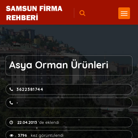
Asya Orman Ürünleri
3622381744
-
22.04.2013
'de eklendi
3796
kez görüntülendi