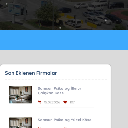
Son Eklenen Firmalar
Samsun Psikolog İlknur
Çalışkan Köse
15.07.2026
107
Samsun Psikolog Yücel Köse