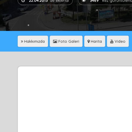
22.04.2013
'de eklendi
3469
kez görüntülend
Hakkımızda
Foto Galeri
Harita
Video