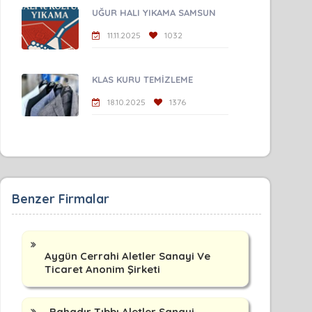
UĞUR HALI YIKAMA SAMSUN
11.11.2025
1032
KLAS KURU TEMİZLEME
18.10.2025
1376
Benzer Firmalar
Aygün Cerrahi Aletler Sanayi Ve
Ticaret Anonim Şirketi
Bahadır Tıbbı Aletler Sanayi