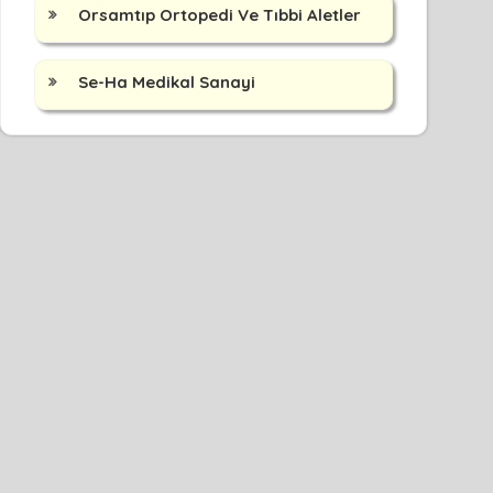
Orsamtıp Ortopedi Ve Tıbbi Aletler
Se-Ha Medikal Sanayi