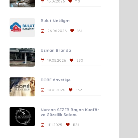
15.07.2026
110
Bulut Nakliyat
26.06.2026
164
Uzman Branda
19.05.2026
280
DORE davetiye
10.01.2026
832
Nurcan SEZER Bayan Kuaför
ve Güzellik Salonu
11.11.2025
1124