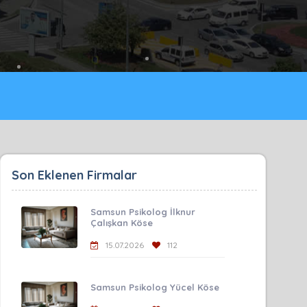
Son Eklenen Firmalar
Samsun Psikolog İlknur
Çalışkan Köse
15.07.2026
112
Samsun Psikolog Yücel Köse