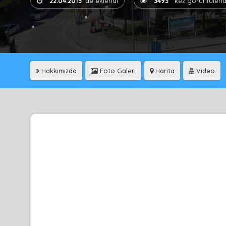
22.04.2013
'de eklendi
3493
kez görüntülend
Hakkımızda
Foto Galeri
Harita
Video