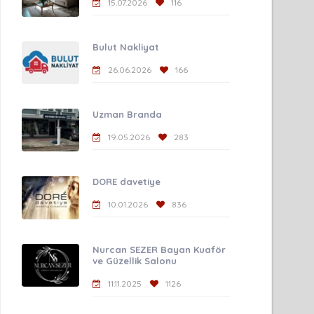
15.07.2026
116
Bulut Nakliyat
26.06.2026
166
Uzman Branda
19.05.2026
283
DORE davetiye
10.01.2026
836
Nurcan SEZER Bayan Kuaför
ve Güzellik Salonu
11.11.2025
1126