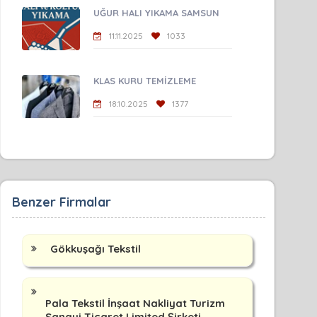
UĞUR HALI YIKAMA SAMSUN
11.11.2025
1033
KLAS KURU TEMİZLEME
18.10.2025
1377
Benzer Firmalar
Gökkuşağı Tekstil
Pala Tekstil İnşaat Nakliyat Turizm
Sanayi Ticaret Limited Şirketi