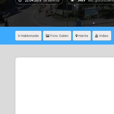
22.04.2013
'de eklendi
3489
kez görüntülend
Hakkımızda
Foto Galeri
Harita
Video