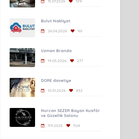
15.07.2026
109
Bulut Nakliyat
26.06.2026
161
Uzman Branda
19.05.2026
277
DORE davetiye
10.01.2026
832
Nurcan SEZER Bayan Kuaför
ve Güzellik Salonu
11.11.2025
1124