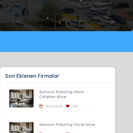
Son Eklenen Firmalar
Samsun Psikolog İlknur
Çalışkan Köse
15.07.2026
105
Samsun Psikolog Yücel Köse