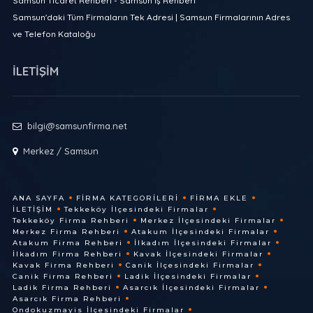
Samsun Ticaret Rehberi - Samsun İş Rehberi
Samsun'daki Tüm Firmaların Tek Adresi | Samsun Firmalarının Adres
ve Telefon Kataloğu
İLETİŞİM
bilgi@samsunfirma.net
Merkez / Samsun
ANA SAYFA
FIRMA KATEGORILERI
FIRMA EKLE
İLETIŞIM
Tekkeköy İlçesindeki Firmalar
Tekkeköy Firma Rehberi
Merkez İlçesindeki Firmalar
Merkez Firma Rehberi
Atakum İlçesindeki Firmalar
Atakum Firma Rehberi
İlkadım İlçesindeki Firmalar
İlkadım Firma Rehberi
Kavak İlçesindeki Firmalar
Kavak Firma Rehberi
Canik İlçesindeki Firmalar
Canik Firma Rehberi
Ladik İlçesindeki Firmalar
Ladik Firma Rehberi
Asarcık İlçesindeki Firmalar
Asarcık Firma Rehberi
Ondokuzmayis İlçesindeki Firmalar