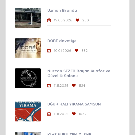
Uzman Branda
19.05.2026
280
DORE davetiye
10.01.2026
832
Nurcan SEZER Bayan Kuaför ve
Güzellik Salonu
11.11.2025
1124
UĞUR HALI YIKAMA SAMSUN
11.11.2025
1032
KLAS KURU TEMİZLEME