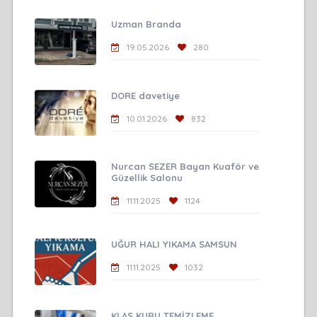
Uzman Branda
19.05.2026
280
DORE davetiye
10.01.2026
832
Nurcan SEZER Bayan Kuaför ve
Güzellik Salonu
11.11.2025
1124
UĞUR HALI YIKAMA SAMSUN
11.11.2025
1032
KLAS KURU TEMİZLEME