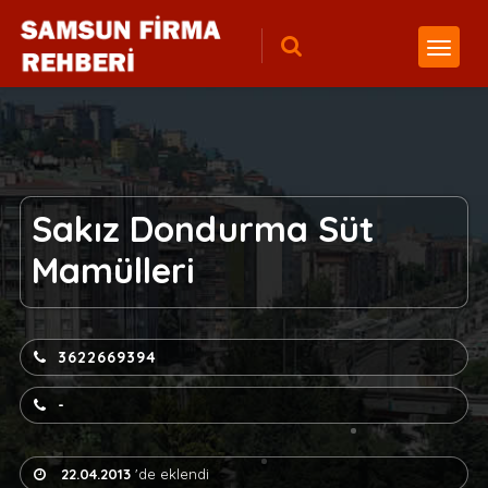
Sakız Dondurma Süt
Mamülleri
3622669394
-
22.04.2013
'de eklendi