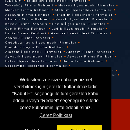
İLETIŞIM
Tekkeköy İlçesindeki Firmalar
Tekkeköy Firma Rehberi
Merkez İlçesindeki Firmalar
Merkez Firma Rehberi
Atakum İlçesindeki Firmalar
Atakum Firma Rehberi
İlkadım İlçesindeki Firmalar
İlkadım Firma Rehberi
Kavak İlçesindeki Firmalar
Kavak Firma Rehberi
Canik İlçesindeki Firmalar
Canik Firma Rehberi
Ladik İlçesindeki Firmalar
Ladik Firma Rehberi
Asarcık İlçesindeki Firmalar
Asarcık Firma Rehberi
Ondokuzmayis İlçesindeki Firmalar
Ondokuzmayis Firma Rehberi
Alaçam İlçesindeki Firmalar
Alaçam Firma Rehberi
Ayvacık İlçesindeki Firmalar
Ayvacık Firma Rehberi
Bafra İlçesindeki Firmalar
Bafra Firma Rehberi
Çarşamba İlçesindeki Firmalar
Çarşamba Firma Rehberi
Terme İlçesindeki Firmalar
Terme Firma Rehberi
Vezirköprü İlçesindeki Firmalar
Web sitemizde size daha iyi hizmet
Vezirköprü Firma Rehberi
verebilmek için çerezler kullanılmaktadır.
"Kabul Et" seçeneği ile tüm çerezleri kabul
edebilir veya "Reddet" seçeneği ile sitede
çerez kullanımını iptal edebilirsiniz.
Çerez Politikası
© @ 2016. Her Hakkı Saklıdır.