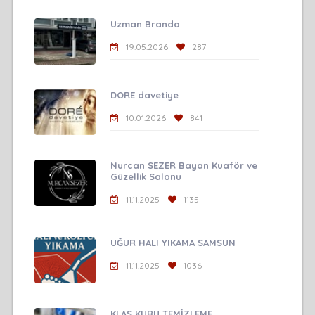
Uzman Branda
19.05.2026
287
DORE davetiye
10.01.2026
841
Nurcan SEZER Bayan Kuaför ve
Güzellik Salonu
11.11.2025
1135
UĞUR HALI YIKAMA SAMSUN
11.11.2025
1036
KLAS KURU TEMİZLEME