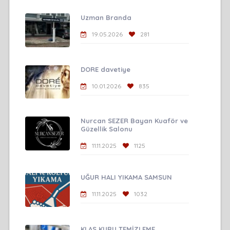
Uzman Branda
19.05.2026
281
DORE davetiye
10.01.2026
835
Nurcan SEZER Bayan Kuaför ve
Güzellik Salonu
11.11.2025
1125
UĞUR HALI YIKAMA SAMSUN
11.11.2025
1032
KLAS KURU TEMİZLEME