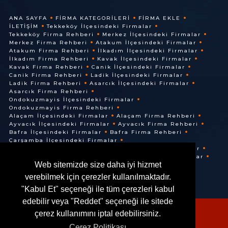
ANA SAYFA
FIRMA KATEGORILERI
FIRMA EKLE
İLETIŞIM
Tekkeköy İlçesindeki Firmalar
Tekkeköy Firma Rehberi
Merkez İlçesindeki Firmalar
Merkez Firma Rehberi
Atakum İlçesindeki Firmalar
Atakum Firma Rehberi
İlkadım İlçesindeki Firmalar
İlkadım Firma Rehberi
Kavak İlçesindeki Firmalar
Kavak Firma Rehberi
Canik İlçesindeki Firmalar
Canik Firma Rehberi
Ladik İlçesindeki Firmalar
Ladik Firma Rehberi
Asarcık İlçesindeki Firmalar
Asarcık Firma Rehberi
Ondokuzmayis İlçesindeki Firmalar
Ondokuzmayis Firma Rehberi
Alaçam İlçesindeki Firmalar
Alaçam Firma Rehberi
Ayvacık İlçesindeki Firmalar
Ayvacık Firma Rehberi
Bafra İlçesindeki Firmalar
Bafra Firma Rehberi
Çarşamba İlçesindeki Firmalar
Çarşamba Firma Rehberi
Terme İlçesindeki Firmalar
Terme Firma Rehberi
Vezirköprü İlçesindeki Firmalar
Web sitemizde size daha iyi hizmet
Vezirköprü Firma Rehberi
verebilmek için çerezler kullanılmaktadır.
"Kabul Et" seçeneği ile tüm çerezleri kabul
edebilir veya "Reddet" seçeneği ile sitede
çerez kullanımını iptal edebilirsiniz.
Çerez Politikası