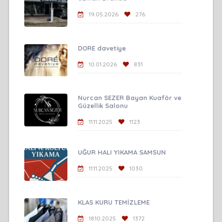
19.05.2026
276
DORE davetiye
10.01.2026
831
Nurcan SEZER Bayan Kuaför ve
Güzellik Salonu
11.11.2025
1123
UĞUR HALI YIKAMA SAMSUN
11.11.2025
1030
KLAS KURU TEMİZLEME
18.10.2025
1372