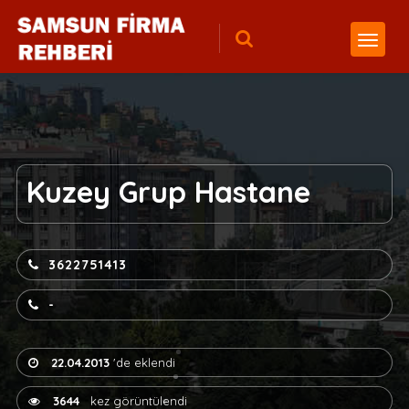
Kuzey Grup Hastane
3622751413
-
22.04.2013
'de eklendi
3644
kez görüntülendi