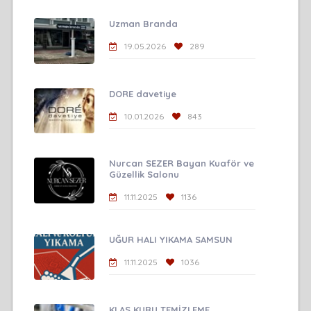
Uzman Branda
19.05.2026
289
DORE davetiye
10.01.2026
843
Nurcan SEZER Bayan Kuaför ve
Güzellik Salonu
11.11.2025
1136
UĞUR HALI YIKAMA SAMSUN
11.11.2025
1036
KLAS KURU TEMİZLEME