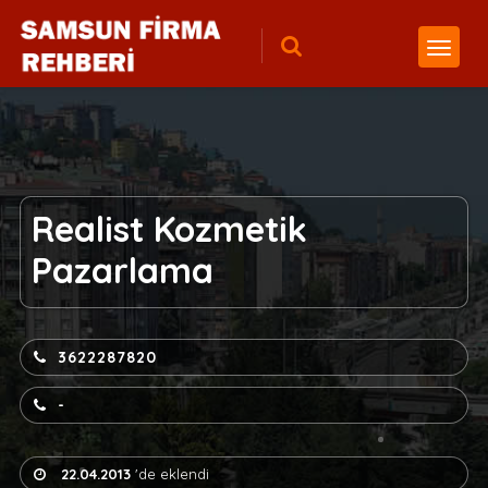
Realist Kozmetik
Pazarlama
3622287820
-
22.04.2013
'de eklendi