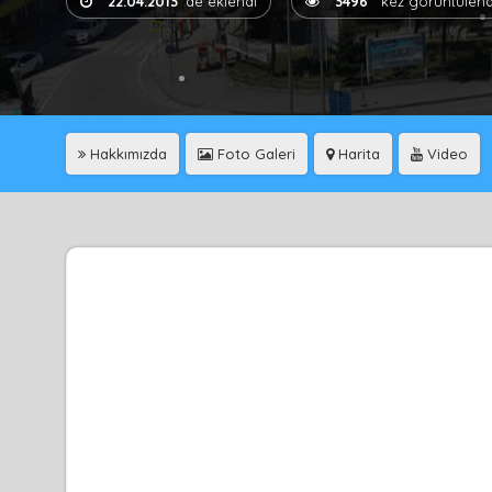
22.04.2013
'de eklendi
3496
kez görüntülend
Hakkımızda
Foto Galeri
Harita
Video