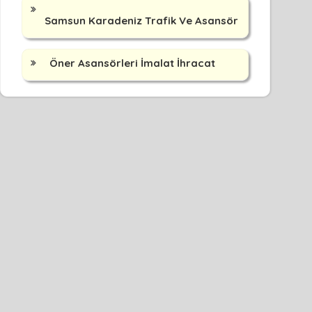
Samsun Karadeniz Trafik Ve Asansör
Öner Asansörleri İmalat İhracat