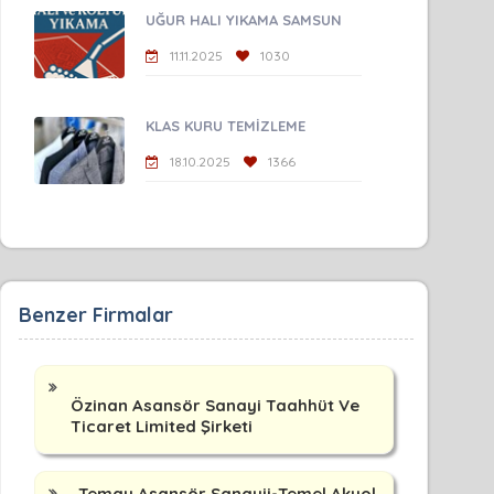
UĞUR HALI YIKAMA SAMSUN
11.11.2025
1030
KLAS KURU TEMİZLEME
18.10.2025
1366
Benzer Firmalar
Özinan Asansör Sanayi Taahhüt Ve
Ticaret Limited Şirketi
Temay Asansör Sanayii-Temel Akyol