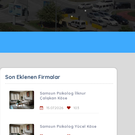
Son Eklenen Firmalar
Samsun Psikolog İlknur
Çalışkan Köse
15.07.2026
103
Samsun Psikolog Yücel Köse