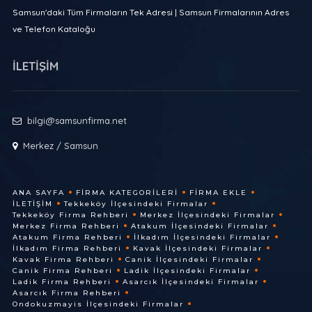
Samsun'daki Tüm Firmaların Tek Adresi | Samsun Firmalarının Adres
ve Telefon Kataloğu
İLETİŞİM
bilgi@samsunfirma.net
Merkez / Samsun
ANA SAYFA
FIRMA KATEGORILERI
FIRMA EKLE
İLETIŞIM
Tekkeköy İlçesindeki Firmalar
Tekkeköy Firma Rehberi
Merkez İlçesindeki Firmalar
Merkez Firma Rehberi
Atakum İlçesindeki Firmalar
Atakum Firma Rehberi
İlkadım İlçesindeki Firmalar
İlkadım Firma Rehberi
Kavak İlçesindeki Firmalar
Kavak Firma Rehberi
Canik İlçesindeki Firmalar
Canik Firma Rehberi
Ladik İlçesindeki Firmalar
Ladik Firma Rehberi
Asarcık İlçesindeki Firmalar
Asarcık Firma Rehberi
Ondokuzmayis İlçesindeki Firmalar