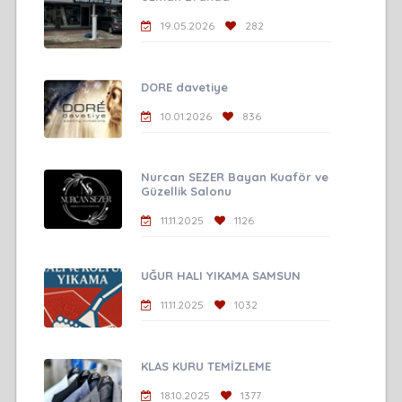
19.05.2026
282
DORE davetiye
10.01.2026
836
Nurcan SEZER Bayan Kuaför ve
Güzellik Salonu
11.11.2025
1126
UĞUR HALI YIKAMA SAMSUN
11.11.2025
1032
KLAS KURU TEMİZLEME
18.10.2025
1377