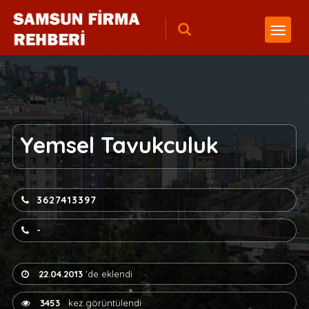
Yemsel Tavukculuk
3627413397
-
22.04.2013
'de eklendi
3453
kez görüntülendi