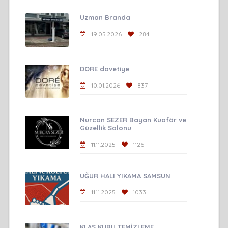
Uzman Branda
19.05.2026
284
DORE davetiye
10.01.2026
837
Nurcan SEZER Bayan Kuaför ve
Güzellik Salonu
11.11.2025
1126
UĞUR HALI YIKAMA SAMSUN
11.11.2025
1033
KLAS KURU TEMİZLEME