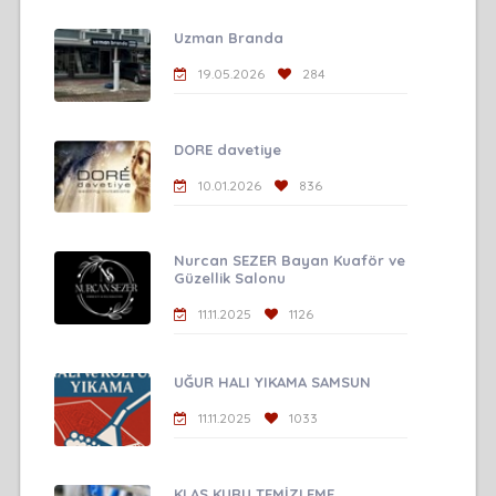
Uzman Branda
19.05.2026
284
DORE davetiye
10.01.2026
836
Nurcan SEZER Bayan Kuaför ve
Güzellik Salonu
11.11.2025
1126
UĞUR HALI YIKAMA SAMSUN
11.11.2025
1033
KLAS KURU TEMİZLEME