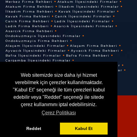
Merkez Firma Rehberi
Atakum İlçesindeki Firmalar
Atakum Firma Rehberi
İlkadım İlçesindeki Firmalar
İlkadım Firma Rehberi
Kavak İlçesindeki Firmalar
Kavak Firma Rehberi
Canik İlçesindeki Firmalar
Canik Firma Rehberi
Ladik İlçesindeki Firmalar
Ladik Firma Rehberi
Asarcık İlçesindeki Firmalar
Asarcık Firma Rehberi
Ondokuzmayis İlçesindeki Firmalar
Ondokuzmayis Firma Rehberi
Alaçam İlçesindeki Firmalar
Alaçam Firma Rehberi
Ayvacık İlçesindeki Firmalar
Ayvacık Firma Rehberi
Bafra İlçesindeki Firmalar
Bafra Firma Rehberi
Çarşamba İlçesindeki Firmalar
Çarşamba Firma Rehberi
Terme İlçesindeki Firmalar
Terme Firma Rehberi
Vezirköprü İlçesindeki Firmalar
Web sitemizde size daha iyi hizmet
Vezirköprü Firma Rehberi
verebilmek için çerezler kullanılmaktadır.
"Kabul Et" seçeneği ile tüm çerezleri kabul
edebilir veya "Reddet" seçeneği ile sitede
çerez kullanımını iptal edebilirsiniz.
Çerez Politikası
© @ 2016. Her Hakkı Saklıdır.
Reddet
Kabul Et