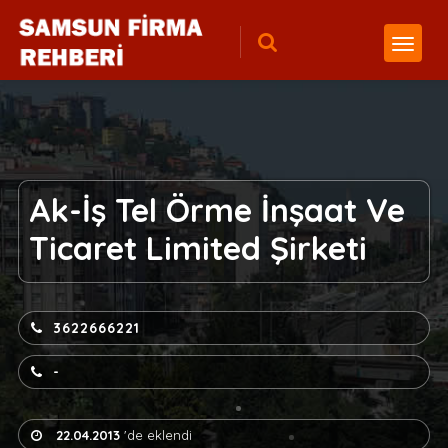
Ak-İş Tel Örme İnşaat Ve
Ticaret Limited Şirketi
3622666221
-
22.04.2013
'de eklendi