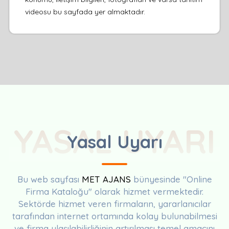
videosu bu sayfada yer almaktadır.
YASAL UYARI
Yasal Uyarı
Bu web sayfası
MET AJANS
bünyesinde "Online
Firma Kataloğu" olarak hizmet vermektedir.
Sektörde hizmet veren firmaların, yararlanıcılar
tarafından internet ortamında kolay bulunabilmesi
ve firma ulaşılabilirliğinin artırılması temel amacını