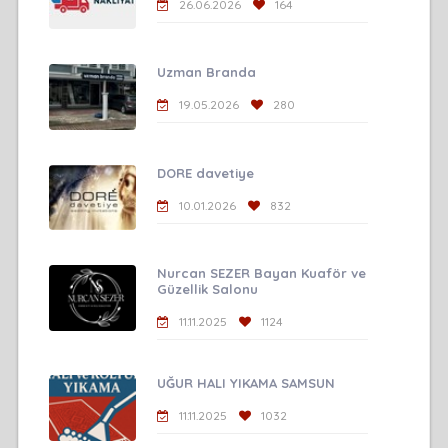
26.06.2026
164
Uzman Branda
19.05.2026
280
DORE davetiye
10.01.2026
832
Nurcan SEZER Bayan Kuaför ve
Güzellik Salonu
11.11.2025
1124
UĞUR HALI YIKAMA SAMSUN
11.11.2025
1032