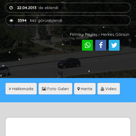
22.04.2013
'de eklendi
3394
kez görüntülendi
Firmayı Paylaş - Herkes Görsün
Hakkımızda
Foto Galeri
Harita
Video