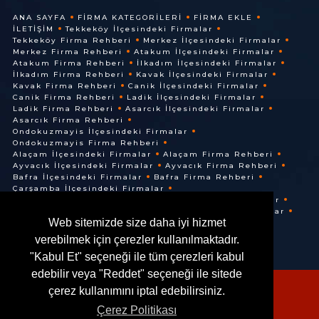
ANA SAYFA
FIRMA KATEGORILERI
FIRMA EKLE
İLETIŞIM
Tekkeköy İlçesindeki Firmalar
Tekkeköy Firma Rehberi
Merkez İlçesindeki Firmalar
Merkez Firma Rehberi
Atakum İlçesindeki Firmalar
Atakum Firma Rehberi
İlkadım İlçesindeki Firmalar
İlkadım Firma Rehberi
Kavak İlçesindeki Firmalar
Kavak Firma Rehberi
Canik İlçesindeki Firmalar
Canik Firma Rehberi
Ladik İlçesindeki Firmalar
Ladik Firma Rehberi
Asarcık İlçesindeki Firmalar
Asarcık Firma Rehberi
Ondokuzmayis İlçesindeki Firmalar
Ondokuzmayis Firma Rehberi
Alaçam İlçesindeki Firmalar
Alaçam Firma Rehberi
Ayvacık İlçesindeki Firmalar
Ayvacık Firma Rehberi
Bafra İlçesindeki Firmalar
Bafra Firma Rehberi
Çarşamba İlçesindeki Firmalar
Çarşamba Firma Rehberi
Terme İlçesindeki Firmalar
Terme Firma Rehberi
Vezirköprü İlçesindeki Firmalar
Web sitemizde size daha iyi hizmet
Vezirköprü Firma Rehberi
verebilmek için çerezler kullanılmaktadır.
"Kabul Et" seçeneği ile tüm çerezleri kabul
edebilir veya "Reddet" seçeneği ile sitede
çerez kullanımını iptal edebilirsiniz.
Çerez Politikası