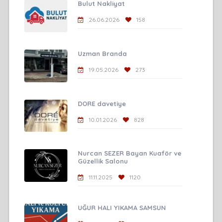
Bulut Nakliyat
26.06.2026
158
Uzman Branda
19.05.2026
273
DORE davetiye
10.01.2026
828
Nurcan SEZER Bayan Kuaför ve
Güzellik Salonu
11.11.2025
1120
UĞUR HALI YIKAMA SAMSUN