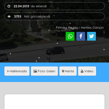
22.04.2013
'de eklendi
3755
kez görüntülendi
Firmayı Paylaş - Herkes Görsün
Hakkımızda
Foto Galeri
Harita
Video