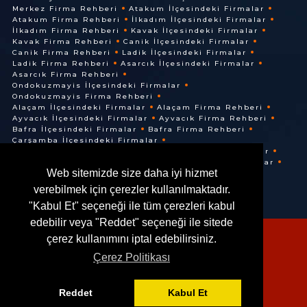
Merkez Firma Rehberi
Atakum İlçesindeki Firmalar
Atakum Firma Rehberi
İlkadım İlçesindeki Firmalar
İlkadım Firma Rehberi
Kavak İlçesindeki Firmalar
Kavak Firma Rehberi
Canik İlçesindeki Firmalar
Canik Firma Rehberi
Ladik İlçesindeki Firmalar
Ladik Firma Rehberi
Asarcık İlçesindeki Firmalar
Asarcık Firma Rehberi
Ondokuzmayis İlçesindeki Firmalar
Ondokuzmayis Firma Rehberi
Alaçam İlçesindeki Firmalar
Alaçam Firma Rehberi
Ayvacık İlçesindeki Firmalar
Ayvacık Firma Rehberi
Bafra İlçesindeki Firmalar
Bafra Firma Rehberi
Çarşamba İlçesindeki Firmalar
Çarşamba Firma Rehberi
Terme İlçesindeki Firmalar
Terme Firma Rehberi
Vezirköprü İlçesindeki Firmalar
Web sitemizde size daha iyi hizmet
Vezirköprü Firma Rehberi
verebilmek için çerezler kullanılmaktadır.
"Kabul Et" seçeneği ile tüm çerezleri kabul
edebilir veya "Reddet" seçeneği ile sitede
çerez kullanımını iptal edebilirsiniz.
Çerez Politikası
© @ 2016. Her Hakkı Saklıdır.
Reddet
Kabul Et